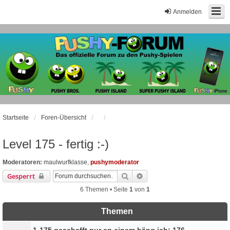
Anmelden
Startseite
Foren-Übersicht
Level 175 - fertig :-)
Moderatoren:
maulwurfklasse
,
pushymoderator
Suche
Erweiterte Suche
Gesperrt
6 Themen • Seite
1
von
1
Themen
1-175 geschafft nur an einem häng ich: 176