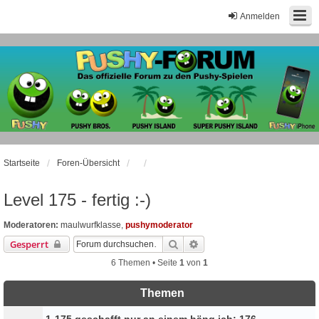
Anmelden
Startseite
Foren-Übersicht
Level 175 - fertig :-)
Moderatoren:
maulwurfklasse
,
pushymoderator
Suche
Erweiterte Suche
Gesperrt
6 Themen • Seite
1
von
1
Themen
1-175 geschafft nur an einem häng ich: 176