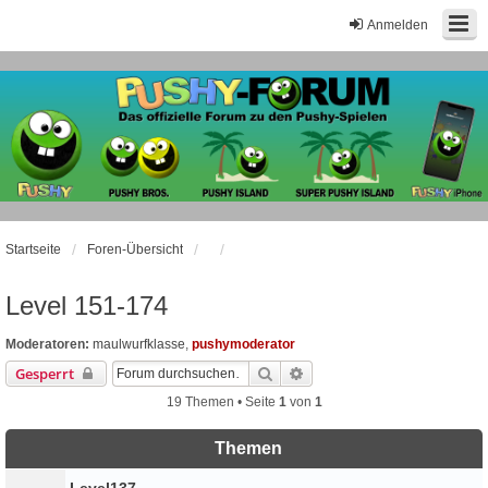
Anmelden
Startseite
Foren-Übersicht
Level 151-174
Moderatoren:
maulwurfklasse
,
pushymoderator
Suche
Erweiterte Suche
Gesperrt
19 Themen • Seite
1
von
1
Themen
Level137