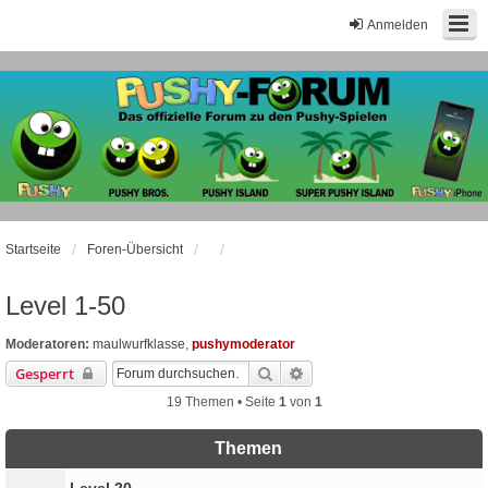
Anmelden
Startseite
Foren-Übersicht
Level 1-50
Moderatoren:
maulwurfklasse
,
pushymoderator
Suche
Erweiterte Suche
Gesperrt
19 Themen • Seite
1
von
1
Themen
Level 20