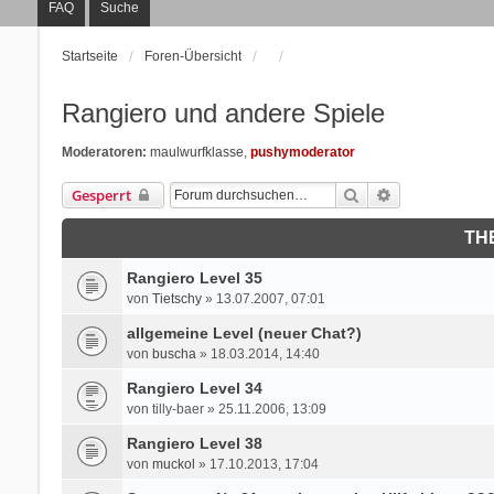
FAQ
Suche
Startseite
Foren-Übersicht
Rangiero und andere Spiele
Moderatoren:
maulwurfklasse
,
pushymoderator
Suche
Erweiterte Suc
Gesperrt
TH
Rangiero Level 35
von
Tietschy
» 13.07.2007, 07:01
allgemeine Level (neuer Chat?)
von
buscha
» 18.03.2014, 14:40
Rangiero Level 34
von
tilly-baer
» 25.11.2006, 13:09
Rangiero Level 38
von
muckol
» 17.10.2013, 17:04