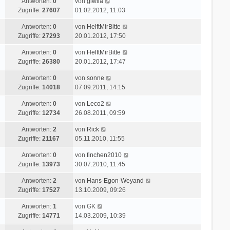
L
Antworten:
0
von
giwila
z
r
i
a
e
Zugriffe:
27607
01.02.2012, 11:03
t
B
t
g
t
e
e
r
L
Antworten:
0
von
HelftMirBitte
z
r
i
a
e
Zugriffe:
27293
20.01.2012, 17:50
t
B
t
g
t
e
e
r
L
Antworten:
0
von
HelftMirBitte
z
r
i
a
e
Zugriffe:
26380
20.01.2012, 17:47
t
B
t
g
t
e
e
r
L
Antworten:
0
von
sonne
z
r
i
a
e
Zugriffe:
14018
07.09.2011, 14:15
t
B
t
g
t
e
e
r
L
Antworten:
0
von
Leco2
z
r
i
a
e
Zugriffe:
12734
26.08.2011, 09:59
t
B
t
g
t
e
e
r
L
Antworten:
2
von
Rick
z
r
i
a
e
Zugriffe:
21167
05.11.2010, 11:55
t
B
t
g
t
e
e
r
L
Antworten:
0
von
finchen2010
z
r
i
a
e
Zugriffe:
13973
30.07.2010, 11:45
t
B
t
g
t
e
e
r
L
Antworten:
2
von
Hans-Egon-Weyand
z
r
i
a
e
Zugriffe:
17527
13.10.2009, 09:26
t
B
t
g
t
e
e
r
L
Antworten:
1
von
GK
z
r
i
a
e
Zugriffe:
14771
14.03.2009, 10:39
t
B
t
g
t
e
e