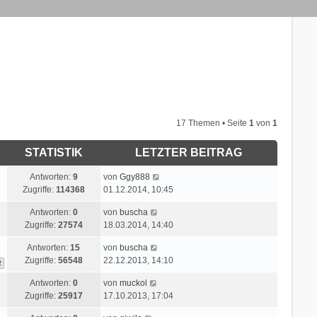
17 Themen • Seite
1
von
1
STATISTIK
LETZTER BEITRAG
L
Antworten:
9
von
Ggy888
e
Zugriffe:
114368
01.12.2014, 10:45
t
L
Antworten:
0
von
buscha
z
e
Zugriffe:
27574
18.03.2014, 14:40
t
t
e
L
Antworten:
15
von
buscha
z
r
e
Zugriffe:
56548
22.12.2013, 14:10
t
2
B
t
e
e
L
Antworten:
0
von
muckol
z
r
i
e
Zugriffe:
25917
17.10.2013, 17:04
t
B
t
t
e
e
r