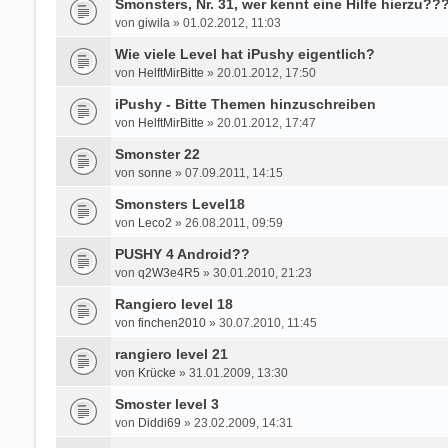
Smonsters, Nr. 31, wer kennt eine Hilfe hierzu??
von
giwila
» 01.02.2012, 11:03
Wie viele Level hat iPushy eigentlich?
von
HelftMirBitte
» 20.01.2012, 17:50
iPushy - Bitte Themen hinzuschreiben
von
HelftMirBitte
» 20.01.2012, 17:47
Smonster 22
von
sonne
» 07.09.2011, 14:15
Smonsters Level18
von
Leco2
» 26.08.2011, 09:59
PUSHY 4 Android??
von
q2W3e4R5
» 30.01.2010, 21:23
Rangiero level 18
von
finchen2010
» 30.07.2010, 11:45
rangiero level 21
von
Krücke
» 31.01.2009, 13:30
Smoster level 3
von
Diddi69
» 23.02.2009, 14:31