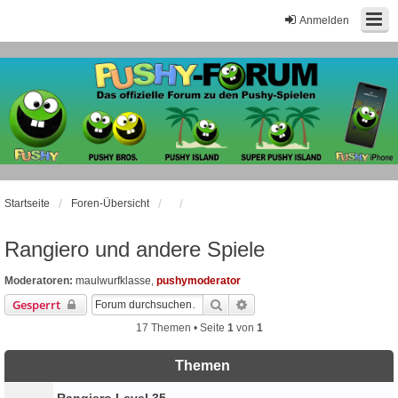
Anmelden
Startseite
Foren-Übersicht
Rangiero und andere Spiele
Moderatoren:
maulwurfklasse
,
pushymoderator
Suche
Erweiterte Suche
Gesperrt
17 Themen • Seite
1
von
1
Themen
Rangiero Level 35