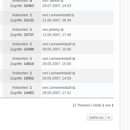
L
Antworten:
8
von
Tammi
z
r
i
a
e
Zugriffe:
32463
29.07.2007, 14:03
t
B
t
g
t
e
e
r
L
Antworten:
1
von
Lernwerkstatt
z
r
i
a
e
Zugriffe:
15131
21.06.2007, 06:39
t
B
t
g
t
e
e
r
L
Antworten:
1
von
jonnny
z
r
i
a
e
Zugriffe:
15737
12.06.2007, 17:46
t
B
t
g
t
e
e
r
L
Antworten:
1
von
Lernwerkstadt
z
r
i
a
e
Zugriffe:
15499
29.05.2007, 15:00
t
B
t
g
t
e
e
r
L
Antworten:
1
von
Lernwerkstadt
z
r
i
a
e
Zugriffe:
14610
29.05.2007, 15:00
t
B
t
g
t
e
e
r
L
Antworten:
1
von
Lernwerkstadt
z
r
i
a
e
Zugriffe:
15052
29.05.2007, 14:59
t
B
t
g
t
e
e
r
L
Antworten:
1
von
Lernwerkstadt
z
r
i
a
e
Zugriffe:
14403
28.05.2007, 17:31
t
B
t
g
t
e
e
r
z
r
i
11 Themen • Seite
1
von
1
a
t
B
t
g
e
e
r
Gehe zu
r
i
a
B
t
g
e