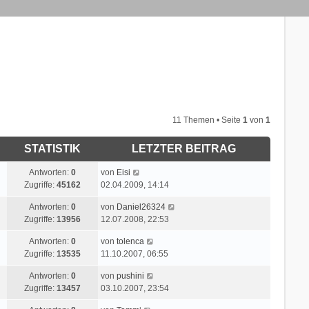
11 Themen • Seite
1
von
1
STATISTIK
LETZTER BEITRAG
L
Antworten:
0
von
Eisi
e
Zugriffe:
45162
02.04.2009, 14:14
t
L
Antworten:
0
von
Daniel26324
z
e
Zugriffe:
13956
12.07.2008, 22:53
t
t
e
L
Antworten:
0
von
tolenca
z
r
e
Zugriffe:
13535
11.10.2007, 06:55
t
B
t
e
e
L
Antworten:
0
von
pushini
z
r
i
e
Zugriffe:
13457
03.10.2007, 23:54
t
B
t
t
e
e
r