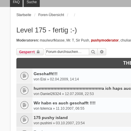
FAQ
Suche
Startseite
Foren-Übersicht
Level 175 - fertig :-)
Moderatoren:
maulwurfklasse
,
Mr. T
,
Sir Push
,
pushymoderator
,
chulia
Suche
Erweiterte Suc
Gesperrt
TH
Geschafft!!!
von
Eisi
» 02.04.2009, 14:14
hurrrrrrrrrrrrrrrrrrrrrrrrrrrrrrrrrrrrrrrrrrra ich haps au
von
Daniel26324
» 12.07.2008, 22:53
Wir habn es auch geschafft !!!!
von
tolenca
» 11.10.2007, 06:55
175 pushy island
von
pushini
» 03.10.2007, 23:54