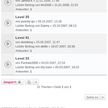
von
Janina.K
» 11.01.2008, 17:46
Letzter Beitrag von
tim2008
»
11.01.2008, 21:52
Antworten:
1
Level 35
von
puschy-go
» 09.10.2007, 13:28
Letzter Beitrag von
Danny
»
15.10.2007, 08:13
Antworten:
1
Level 41
von
domiking
» 25.06.2007, 11:47
Letzter Beitrag von
delfin
»
16.07.2007, 20:38
Antworten:
1
Level 33
von
Fuchsie2000
» 04.03.2007, 22:54
Letzter Beitrag von
tilly-baer
»
05.03.2007, 19:23
Antworten:
1
Gesperrt
31 Themen • Seite
1
von
1
Gehe zu