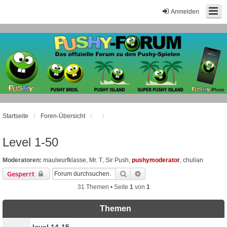
Anmelden
Startseite
Foren-Übersicht
Level 1-50
Moderatoren:
maulwurfklasse
,
Mr. T
,
Sir Push
,
pushymoderator
,
chulian
Suche
Erweiterte Suche
Gesperrt
31 Themen • Seite
1
von
1
Themen
level 14-15