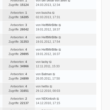
L
Antworten:
1
von
der beste von allen
z
r
i
a
e
Zugriffe:
15124
24.03.2013, 12:34
t
B
t
g
t
e
e
r
L
Antworten:
1
von
buscha
z
r
i
a
e
Zugriffe:
16285
02.03.2013, 17:31
t
B
t
g
t
e
e
r
L
Antworten:
3
von
HelftMirBitte
z
r
i
a
e
Zugriffe:
26042
19.01.2012, 18:37
t
B
t
g
t
e
e
r
L
Antworten:
4
von
HelftMirBitte
z
r
i
a
e
Zugriffe:
31353
19.01.2012, 17:54
t
B
t
g
t
e
e
r
L
Antworten:
4
von
HelftMirBitte
z
r
i
a
e
Zugriffe:
29895
19.01.2012, 16:37
t
B
t
g
t
e
e
r
L
Antworten:
4
von
tacky
z
r
i
a
e
Zugriffe:
34966
12.11.2011, 15:33
t
B
t
g
t
e
e
r
L
Antworten:
4
von
Batman
z
r
i
a
e
Zugriffe:
24899
26.05.2011, 17:50
t
B
t
g
t
e
e
r
L
Antworten:
4
von
helllo
z
r
i
a
e
Zugriffe:
31651
29.12.2010, 00:03
t
B
t
g
t
e
e
r
L
Antworten:
2
von
NEKintosh
z
r
i
a
e
Zugriffe:
22137
14.12.2010, 17:15
t
B
t
g
t
e
e