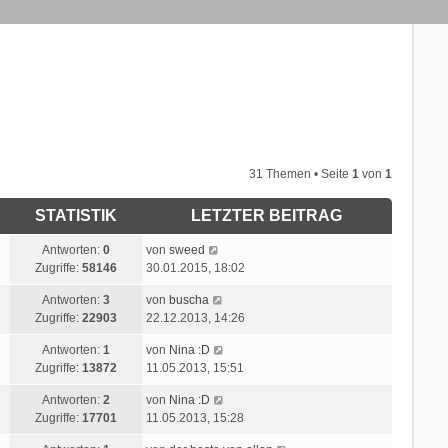
31 Themen • Seite
1
von
1
STATISTIK
LETZTER BEITRAG
L
Antworten:
0
von
sweed
e
Zugriffe:
58146
30.01.2015, 18:02
t
L
Antworten:
3
von
buscha
z
e
Zugriffe:
22903
22.12.2013, 14:26
t
t
e
L
Antworten:
1
von
Nina :D
z
r
e
Zugriffe:
13872
11.05.2013, 15:51
t
B
t
e
e
L
Antworten:
2
von
Nina :D
z
r
i
e
Zugriffe:
17701
11.05.2013, 15:28
t
B
t
t
e
e
r