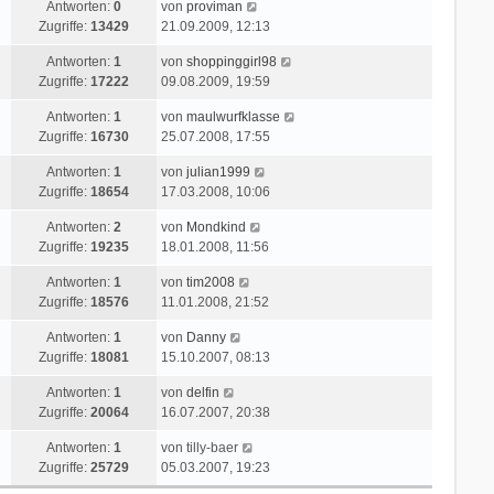
r
L
Antworten:
0
von
proviman
z
r
i
a
e
Zugriffe:
13429
21.09.2009, 12:13
t
B
t
g
t
e
e
r
L
Antworten:
1
von
shoppinggirl98
z
r
i
a
e
Zugriffe:
17222
09.08.2009, 19:59
t
B
t
g
t
e
e
r
L
Antworten:
1
von
maulwurfklasse
z
r
i
a
e
Zugriffe:
16730
25.07.2008, 17:55
t
B
t
g
t
e
e
r
L
Antworten:
1
von
julian1999
z
r
i
a
e
Zugriffe:
18654
17.03.2008, 10:06
t
B
t
g
t
e
e
r
L
Antworten:
2
von
Mondkind
z
r
i
a
e
Zugriffe:
19235
18.01.2008, 11:56
t
B
t
g
t
e
e
r
L
Antworten:
1
von
tim2008
z
r
i
a
e
Zugriffe:
18576
11.01.2008, 21:52
t
B
t
g
t
e
e
r
L
Antworten:
1
von
Danny
z
r
i
a
e
Zugriffe:
18081
15.10.2007, 08:13
t
B
t
g
t
e
e
r
L
Antworten:
1
von
delfin
z
r
i
a
e
Zugriffe:
20064
16.07.2007, 20:38
t
B
t
g
t
e
e
r
L
Antworten:
1
von
tilly-baer
z
r
i
a
e
Zugriffe:
25729
05.03.2007, 19:23
t
B
t
g
t
e