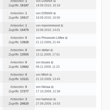
r
L
Antworten:
1
von
D3NNIX
z
r
i
a
e
Zugriffe:
16187
19.09.2010, 16:18
t
B
t
g
t
e
e
r
L
Antworten:
1
von
D3NNIX
z
r
i
a
e
Zugriffe:
15517
19.09.2010, 16:00
t
B
t
g
t
e
e
r
L
Antworten:
1
von
mannimmond
z
r
i
a
e
Zugriffe:
15475
10.08.2010, 14:01
t
B
t
g
t
e
e
r
L
Antworten:
0
von
Prinzessin Lilifee
z
r
i
a
e
Zugriffe:
13928
21.12.2009, 21:44
t
B
t
g
t
e
e
r
L
Antworten:
0
von
stefan
z
r
i
a
e
Zugriffe:
13555
13.11.2009, 17:01
t
B
t
g
t
e
e
r
L
Antworten:
0
von
bouee
z
r
i
a
e
Zugriffe:
13682
09.11.2009, 11:23
t
B
t
g
t
e
e
r
L
Antworten:
0
von
Milch
z
r
i
a
e
Zugriffe:
13121
21.10.2009, 13:43
t
B
t
g
t
e
e
r
L
Antworten:
0
von
Niinaa
z
r
i
a
e
Zugriffe:
17277
17.10.2009, 12:38
t
B
t
g
t
e
e
r
L
Antworten:
3
von
hamoun
z
r
i
a
e
Zugriffe:
20620
27.09.2009, 14:03
t
B
t
g
t
e
e