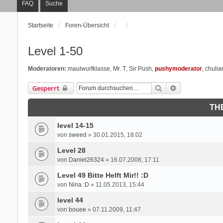
FAQ
Suche
Startseite
Foren-Übersicht
Level 1-50
Moderatoren:
maulwurfklasse
,
Mr. T
,
Sir Push
,
pushymoderator
,
chulia
Suche
Erweiterte Suc
Gesperrt
TH
level 14-15
von
sweed
» 30.01.2015, 18:02
Level 28
von
Daniel26324
» 16.07.2008, 17:11
Level 49 Bitte Helft Mir!! :D
von
Nina :D
» 11.05.2013, 15:44
level 44
von
bouee
» 07.11.2009, 11:47