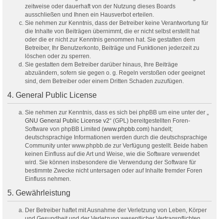
zeitweise oder dauerhaft von der Nutzung dieses Boards
ausschließen und Ihnen ein Hausverbot erteilen.
Sie nehmen zur Kenntnis, dass der Betreiber keine Verantwortung für
die Inhalte von Beiträgen übernimmt, die er nicht selbst erstellt hat
oder die er nicht zur Kenntnis genommen hat. Sie gestatten dem
Betreiber, Ihr Benutzerkonto, Beiträge und Funktionen jederzeit zu
löschen oder zu sperren.
Sie gestatten dem Betreiber darüber hinaus, Ihre Beiträge
abzuändern, sofern sie gegen o. g. Regeln verstoßen oder geeignet
sind, dem Betreiber oder einem Dritten Schaden zuzufügen.
4. General Public License
Sie nehmen zur Kenntnis, dass es sich bei phpBB um eine unter der „
GNU General Public License v2
“ (GPL) bereitgestellten Foren-
Software von phpBB Limited (
www.phpbb.com
) handelt;
deutschsprachige Informationen werden durch die deutschsprachige
Community unter www.phpbb.de zur Verfügung gestellt. Beide haben
keinen Einfluss auf die Art und Weise, wie die Software verwendet
wird. Sie können insbesondere die Verwendung der Software für
bestimmte Zwecke nicht untersagen oder auf Inhalte fremder Foren
Einfluss nehmen.
5. Gewährleistung
Der Betreiber haftet mit Ausnahme der Verletzung von Leben, Körper
und Gesundheit und der Verletzung wesentlicher Vertragspflichten