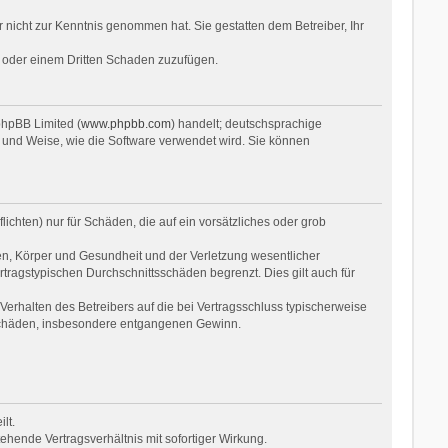
er nicht zur Kenntnis genommen hat. Sie gestatten dem Betreiber, Ihr
r oder einem Dritten Schaden zuzufügen.
phpBB Limited (
www.phpbb.com
) handelt; deutschsprachige
 und Weise, wie die Software verwendet wird. Sie können
ichten) nur für Schäden, die auf ein vorsätzliches oder grob
en, Körper und Gesundheit und der Verletzung wesentlicher
rtragstypischen Durchschnittsschäden begrenzt. Dies gilt auch für
erhalten des Betreibers auf die bei Vertragsschluss typischerweise
 Schäden, insbesondere entgangenen Gewinn.
lt.
hende Vertragsverhältnis mit sofortiger Wirkung.