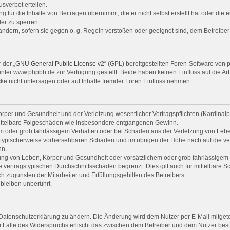
sverbot erteilen.
für die Inhalte von Beiträgen übernimmt, die er nicht selbst erstellt hat oder die 
er zu sperren.
uändern, sofern sie gegen o. g. Regeln verstoßen oder geeignet sind, dem Betreibe
 der „
GNU General Public License v2
“ (GPL) bereitgestellten Foren-Software von 
er www.phpbb.de zur Verfügung gestellt. Beide haben keinen Einfluss auf die Art
e nicht untersagen oder auf Inhalte fremder Foren Einfluss nehmen.
per und Gesundheit und der Verletzung wesentlicher Vertragspflichten (Kardinalpfl
r mittelbare Folgeschäden wie insbesondere entgangenen Gewinn.
em oder grob fahrlässigem Verhalten oder bei Schäden aus der Verletzung von Leb
uss typischerweise vorhersehbaren Schäden und im übrigen der Höhe nach auf die ve
nn.
ng von Leben, Körper und Gesundheit oder vorsätzlichem oder grob fahrlässigem V
vertragstypischen Durchschnittsschäden begrenzt. Dies gilt auch für mittelbare
 zugunsten der Mitarbeiter und Erfüllungsgehilfen des Betreibers.
bleiben unberührt.
Datenschutzerklärung zu ändern. Die Änderung wird dem Nutzer per E-Mail mitgetei
 Falle des Widerspruchs erlischt das zwischen dem Betreiber und dem Nutzer beste