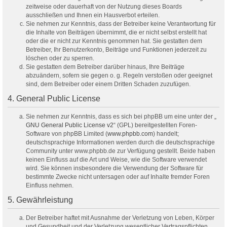
zeitweise oder dauerhaft von der Nutzung dieses Boards
ausschließen und Ihnen ein Hausverbot erteilen.
Sie nehmen zur Kenntnis, dass der Betreiber keine Verantwortung für
die Inhalte von Beiträgen übernimmt, die er nicht selbst erstellt hat
oder die er nicht zur Kenntnis genommen hat. Sie gestatten dem
Betreiber, Ihr Benutzerkonto, Beiträge und Funktionen jederzeit zu
löschen oder zu sperren.
Sie gestatten dem Betreiber darüber hinaus, Ihre Beiträge
abzuändern, sofern sie gegen o. g. Regeln verstoßen oder geeignet
sind, dem Betreiber oder einem Dritten Schaden zuzufügen.
4. General Public License
Sie nehmen zur Kenntnis, dass es sich bei phpBB um eine unter der „
GNU General Public License v2
“ (GPL) bereitgestellten Foren-
Software von phpBB Limited (
www.phpbb.com
) handelt;
deutschsprachige Informationen werden durch die deutschsprachige
Community unter www.phpbb.de zur Verfügung gestellt. Beide haben
keinen Einfluss auf die Art und Weise, wie die Software verwendet
wird. Sie können insbesondere die Verwendung der Software für
bestimmte Zwecke nicht untersagen oder auf Inhalte fremder Foren
Einfluss nehmen.
5. Gewährleistung
Der Betreiber haftet mit Ausnahme der Verletzung von Leben, Körper
und Gesundheit und der Verletzung wesentlicher Vertragspflichten