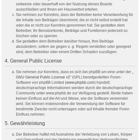
zeitweise oder dauerhaft von der Nutzung dieses Boards
ausschließen und Ihnen ein Hausverbot erteilen.
Sie nehmen zur Kenntnis, dass der Betreiber keine Verantwortung für
die Inhalte von Beiträgen übernimmt, die er nicht selbst erstellt hat
oder die er nicht zur Kenntnis genommen hat. Sie gestatten dem
Betreiber, Ihr Benutzerkonto, Beiträge und Funktionen jederzeit zu
löschen oder zu sperren.
Sie gestatten dem Betreiber darüber hinaus, Ihre Beiträge
abzuändern, sofern sie gegen o. g. Regeln verstoßen oder geeignet
sind, dem Betreiber oder einem Dritten Schaden zuzufügen.
4. General Public License
Sie nehmen zur Kenntnis, dass es sich bei phpBB um eine unter der „
GNU General Public License v2
“ (GPL) bereitgestellten Foren-
Software von phpBB Limited (
www.phpbb.com
) handelt;
deutschsprachige Informationen werden durch die deutschsprachige
Community unter www.phpbb.de zur Verfügung gestellt. Beide haben
keinen Einfluss auf die Art und Weise, wie die Software verwendet
wird. Sie können insbesondere die Verwendung der Software für
bestimmte Zwecke nicht untersagen oder auf Inhalte fremder Foren
Einfluss nehmen.
5. Gewährleistung
Der Betreiber haftet mit Ausnahme der Verletzung von Leben, Körper
und Gesundheit und der Verletzung wesentlicher Vertragspflichten