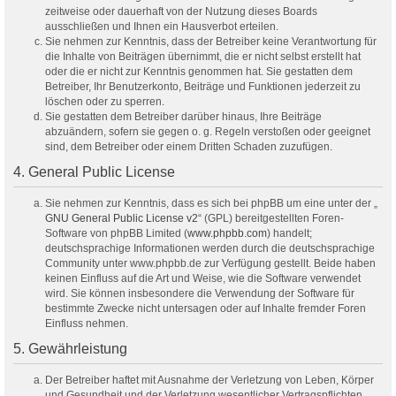
zeitweise oder dauerhaft von der Nutzung dieses Boards
ausschließen und Ihnen ein Hausverbot erteilen.
Sie nehmen zur Kenntnis, dass der Betreiber keine Verantwortung für
die Inhalte von Beiträgen übernimmt, die er nicht selbst erstellt hat
oder die er nicht zur Kenntnis genommen hat. Sie gestatten dem
Betreiber, Ihr Benutzerkonto, Beiträge und Funktionen jederzeit zu
löschen oder zu sperren.
Sie gestatten dem Betreiber darüber hinaus, Ihre Beiträge
abzuändern, sofern sie gegen o. g. Regeln verstoßen oder geeignet
sind, dem Betreiber oder einem Dritten Schaden zuzufügen.
4. General Public License
Sie nehmen zur Kenntnis, dass es sich bei phpBB um eine unter der „
GNU General Public License v2
“ (GPL) bereitgestellten Foren-
Software von phpBB Limited (
www.phpbb.com
) handelt;
deutschsprachige Informationen werden durch die deutschsprachige
Community unter www.phpbb.de zur Verfügung gestellt. Beide haben
keinen Einfluss auf die Art und Weise, wie die Software verwendet
wird. Sie können insbesondere die Verwendung der Software für
bestimmte Zwecke nicht untersagen oder auf Inhalte fremder Foren
Einfluss nehmen.
5. Gewährleistung
Der Betreiber haftet mit Ausnahme der Verletzung von Leben, Körper
und Gesundheit und der Verletzung wesentlicher Vertragspflichten