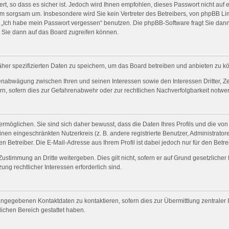
t, so dass es sicher ist. Jedoch wird Ihnen empfohlen, dieses Passwort nicht auf 
m sorgsam um. Insbesondere wird Sie kein Vertreter des Betreibers, von phpBB Lim
on „Ich habe mein Passwort vergessen“ benutzen. Die phpBB-Software fragt Sie da
 Sie dann auf das Board zugreifen können.
her spezifizierten Daten zu speichern, um das Board betreiben und anbieten zu k
senabwägung zwischen Ihren und seinen Interessen sowie den Interessen Dritter, Z
, sofern dies zur Gefahrenabwehr oder zur rechtlichen Nachverfolgbarkeit notwend
möglichen. Sie sind sich daher bewusst, dass die Daten Ihres Profils und die von 
einen eingeschränkten Nutzerkreis (z. B. andere registrierte Benutzer, Administrat
 Betreiber. Die E-Mail-Adresse aus Ihrem Profil ist dabei jedoch nur für den Betr
Zustimmung an Dritte weitergeben. Dies gilt nicht, sofern er auf Grund gesetzliche
ung rechtlicher Interessen erforderlich sind.
ngegebenen Kontaktdaten zu kontaktieren, sofern dies zur Übermittlung zentraler I
lichen Bereich gestattet haben.