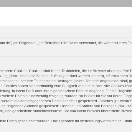
orum.de“) (im Folgenden „der Betreiber“) die Daten verwendet, die während Ihres
mehrere Cookies. Cookies sind kleine Textdateien, die Ihr Browser als temporäre 
Sitzung (damit Ihnen alle Seitenaufrufe zugeordnet werden können), Informationen 
ormationen über Ihre Teilnahme an Umfragen (sofern Sie nicht angemeldet sind) ge
ie Cookies haben standardmäßig eine Gültigkeit von einem Jahr. Alle Cookies könne
rierung, in Ihrem Profil oder Ihrem persönlichem Bereich angeben. Für die Registr
eitere Daten als notwendig festgelegt wurden, so ist dies für Sie vor deren Einga
o werden die dort eingegebenen Daten ebenfalls gespeichert. Gleiches gilt, wenn S
in bei folgenden Aktionen gespeichert: Löschen und Ändern von Beiträgen (dazu z
rt) und gescheiterte Anmeldeversuche. Die von Ihrem Browser übermittelte Browser
itere Daten gespeichert werden. Dazu gehören Ihr Abstimmungsverhalten bei Umfrag