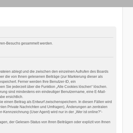
 Foren-Besuchs gesammelt werden.
Dateien ablegt und die zwischen den einzelnen Aufrufen des Boards
über die von Ihnen gelesenen Beiträge (zur Markierung dieser als
speichert. Ferner werden Ihre Benutzer-ID, ein
n Sie jederzeit über die Funktion „Alle Cookies löschen“ löschen.
ierung sind mindestens ein eindeutiger Benutzername, eine E-Mail-
be ersichtlich.
ie einen Beitrag als Entwurf zwischenspeichern. In diesen Fällen wird
ählen Private Nachrichten und Umfragen), Änderungen an zentralen
-Kennzeichnung (User Agent) wird nur in der „Wer ist online?“-
en, der Gelesen-Status von Ihren Beiträgen oder explizit von Ihnen