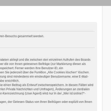
 Foren-Besuchs gesammelt werden.
Dateien ablegt und die zwischen den einzelnen Aufrufen des Boards
über die von Ihnen gelesenen Beiträge (zur Markierung dieser als
speichert. Ferner werden Ihre Benutzer-ID, ein
n Sie jederzeit über die Funktion „Alle Cookies löschen“ löschen.
ierung sind mindestens ein eindeutiger Benutzername, eine E-Mail-
be ersichtlich.
ie einen Beitrag als Entwurf zwischenspeichern. In diesen Fällen wird
ählen Private Nachrichten und Umfragen), Änderungen an zentralen
-Kennzeichnung (User Agent) wird nur in der „Wer ist online?“-
en, der Gelesen-Status von Ihren Beiträgen oder explizit von Ihnen