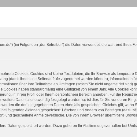
orum.de“) (im Folgenden „der Betreiber“) die Daten verwendet, die während Ihres
mehrere Cookies. Cookies sind kleine Textdateien, die Ihr Browser als temporäre 
Sitzung (damit Ihnen alle Seitenaufrufe zugeordnet werden können), Informationen 
ormationen über Ihre Teilnahme an Umfragen (sofern Sie nicht angemeldet sind) ge
ie Cookies haben standardmäßig eine Gültigkeit von einem Jahr. Alle Cookies könne
rierung, in Ihrem Profil oder Ihrem persönlichem Bereich angeben. Für die Registr
eitere Daten als notwendig festgelegt wurden, so ist dies für Sie vor deren Einga
o werden die dort eingegebenen Daten ebenfalls gespeichert. Gleiches gilt, wenn S
in bei folgenden Aktionen gespeichert: Löschen und Ändern von Beiträgen (dazu z
rt) und gescheiterte Anmeldeversuche. Die von Ihrem Browser übermittelte Browser
itere Daten gespeichert werden. Dazu gehören Ihr Abstimmungsverhalten bei Umfrag