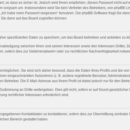
t, so dass es sicher ist. Jedoch wird Ihnen empfohlen, dieses Passwort nicht auf 
m sorgsam um. Insbesondere wird Sie kein Vertreter des Betreibers, von phpBB Lim
on „Ich habe mein Passwort vergessen“ benutzen. Die phpBB-Software fragt Sie da
 Sie dann auf das Board zugreifen können.
her spezifizierten Daten zu speichern, um das Board betreiben und anbieten zu k
senabwägung zwischen Ihren und seinen Interessen sowie den Interessen Dritter, Z
, sofern dies zur Gefahrenabwehr oder zur rechtlichen Nachverfolgbarkeit notwend
möglichen. Sie sind sich daher bewusst, dass die Daten Ihres Profils und die von 
einen eingeschränkten Nutzerkreis (z. B. andere registrierte Benutzer, Administrat
 Betreiber. Die E-Mail-Adresse aus Ihrem Profil ist dabei jedoch nur für den Betr
Zustimmung an Dritte weitergeben. Dies gilt nicht, sofern er auf Grund gesetzliche
ung rechtlicher Interessen erforderlich sind.
ngegebenen Kontaktdaten zu kontaktieren, sofern dies zur Übermittlung zentraler I
lichen Bereich gestattet haben.