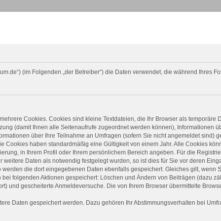
orum.de“) (im Folgenden „der Betreiber“) die Daten verwendet, die während Ihres
mehrere Cookies. Cookies sind kleine Textdateien, die Ihr Browser als temporäre 
Sitzung (damit Ihnen alle Seitenaufrufe zugeordnet werden können), Informationen 
ormationen über Ihre Teilnahme an Umfragen (sofern Sie nicht angemeldet sind) ge
ie Cookies haben standardmäßig eine Gültigkeit von einem Jahr. Alle Cookies könne
rierung, in Ihrem Profil oder Ihrem persönlichem Bereich angeben. Für die Registr
eitere Daten als notwendig festgelegt wurden, so ist dies für Sie vor deren Einga
o werden die dort eingegebenen Daten ebenfalls gespeichert. Gleiches gilt, wenn S
in bei folgenden Aktionen gespeichert: Löschen und Ändern von Beiträgen (dazu z
rt) und gescheiterte Anmeldeversuche. Die von Ihrem Browser übermittelte Browser
itere Daten gespeichert werden. Dazu gehören Ihr Abstimmungsverhalten bei Umfrag