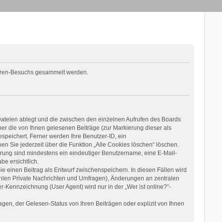
 Foren-Besuchs gesammelt werden.
Dateien ablegt und die zwischen den einzelnen Aufrufen des Boards
über die von Ihnen gelesenen Beiträge (zur Markierung dieser als
speichert. Ferner werden Ihre Benutzer-ID, ein
n Sie jederzeit über die Funktion „Alle Cookies löschen“ löschen.
ierung sind mindestens ein eindeutiger Benutzername, eine E-Mail-
be ersichtlich.
ie einen Beitrag als Entwurf zwischenspeichern. In diesen Fällen wird
ählen Private Nachrichten und Umfragen), Änderungen an zentralen
-Kennzeichnung (User Agent) wird nur in der „Wer ist online?“-
en, der Gelesen-Status von Ihren Beiträgen oder explizit von Ihnen