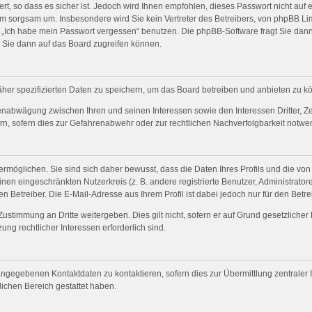
t, so dass es sicher ist. Jedoch wird Ihnen empfohlen, dieses Passwort nicht auf 
m sorgsam um. Insbesondere wird Sie kein Vertreter des Betreibers, von phpBB Lim
on „Ich habe mein Passwort vergessen“ benutzen. Die phpBB-Software fragt Sie da
 Sie dann auf das Board zugreifen können.
her spezifizierten Daten zu speichern, um das Board betreiben und anbieten zu k
senabwägung zwischen Ihren und seinen Interessen sowie den Interessen Dritter, Z
, sofern dies zur Gefahrenabwehr oder zur rechtlichen Nachverfolgbarkeit notwend
möglichen. Sie sind sich daher bewusst, dass die Daten Ihres Profils und die von 
einen eingeschränkten Nutzerkreis (z. B. andere registrierte Benutzer, Administrat
 Betreiber. Die E-Mail-Adresse aus Ihrem Profil ist dabei jedoch nur für den Betr
Zustimmung an Dritte weitergeben. Dies gilt nicht, sofern er auf Grund gesetzliche
ung rechtlicher Interessen erforderlich sind.
ngegebenen Kontaktdaten zu kontaktieren, sofern dies zur Übermittlung zentraler I
lichen Bereich gestattet haben.