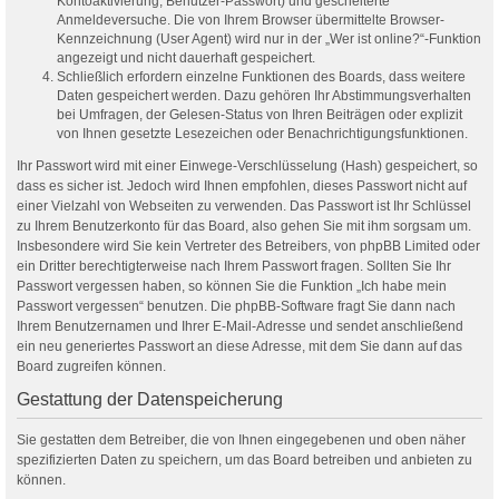
Kontoaktivierung, Benutzer-Passwort) und gescheiterte
Anmeldeversuche. Die von Ihrem Browser übermittelte Browser-
Kennzeichnung (User Agent) wird nur in der „Wer ist online?“-Funktion
angezeigt und nicht dauerhaft gespeichert.
Schließlich erfordern einzelne Funktionen des Boards, dass weitere
Daten gespeichert werden. Dazu gehören Ihr Abstimmungsverhalten
bei Umfragen, der Gelesen-Status von Ihren Beiträgen oder explizit
von Ihnen gesetzte Lesezeichen oder Benachrichtigungsfunktionen.
Ihr Passwort wird mit einer Einwege-Verschlüsselung (Hash) gespeichert, so
dass es sicher ist. Jedoch wird Ihnen empfohlen, dieses Passwort nicht auf
einer Vielzahl von Webseiten zu verwenden. Das Passwort ist Ihr Schlüssel
zu Ihrem Benutzerkonto für das Board, also gehen Sie mit ihm sorgsam um.
Insbesondere wird Sie kein Vertreter des Betreibers, von phpBB Limited oder
ein Dritter berechtigterweise nach Ihrem Passwort fragen. Sollten Sie Ihr
Passwort vergessen haben, so können Sie die Funktion „Ich habe mein
Passwort vergessen“ benutzen. Die phpBB-Software fragt Sie dann nach
Ihrem Benutzernamen und Ihrer E-Mail-Adresse und sendet anschließend
ein neu generiertes Passwort an diese Adresse, mit dem Sie dann auf das
Board zugreifen können.
Gestattung der Datenspeicherung
Sie gestatten dem Betreiber, die von Ihnen eingegebenen und oben näher
spezifizierten Daten zu speichern, um das Board betreiben und anbieten zu
können.