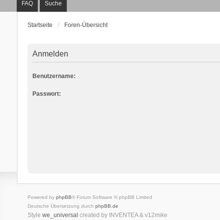
FAQ
Suche
Startseite
Foren-Übersicht
Anmelden
Benutzername:
Passwort:
Powered by
phpBB
® Forum Software © phpBB Limited
Deutsche Übersetzung durch
phpBB.de
Style
we_universal
created by INVENTEA & v12mike