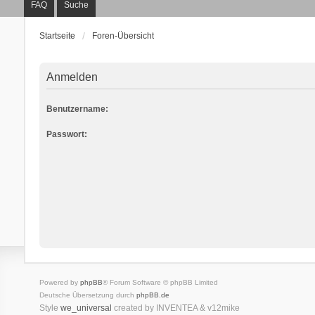
FAQ
Suche
Startseite
Foren-Übersicht
Anmelden
Benutzername:
Passwort:
Powered by
phpBB
® Forum Software © phpBB Limited
Deutsche Übersetzung durch
phpBB.de
Style
we_universal
created by INVENTEA & v12mike