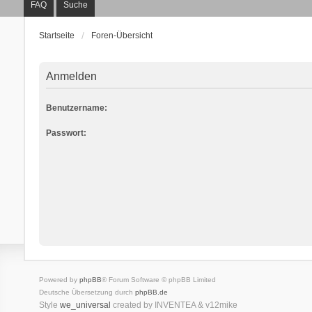
FAQ
Suche
Startseite
Foren-Übersicht
Anmelden
Benutzername:
Passwort:
Powered by
phpBB
® Forum Software © phpBB Limited
Deutsche Übersetzung durch
phpBB.de
Style
we_universal
created by INVENTEA & v12mike