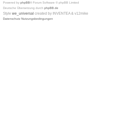
Powered by
phpBB
® Forum Software © phpBB Limited
Deutsche Übersetzung durch
phpBB.de
Style
we_universal
created by INVENTEA & v12mike
Datenschutz
Nutzungsbedingungen