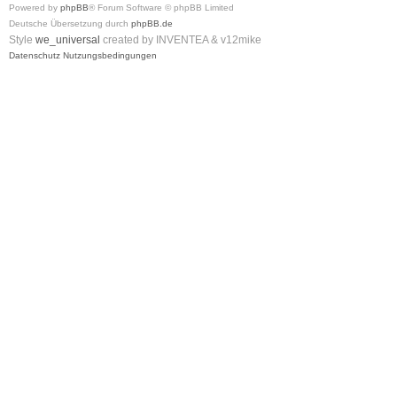
Powered by
phpBB
® Forum Software © phpBB Limited
Deutsche Übersetzung durch
phpBB.de
Style
we_universal
created by INVENTEA & v12mike
Datenschutz
Nutzungsbedingungen