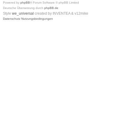
Powered by
phpBB
® Forum Software © phpBB Limited
Deutsche Übersetzung durch
phpBB.de
Style
we_universal
created by INVENTEA & v12mike
Datenschutz
Nutzungsbedingungen