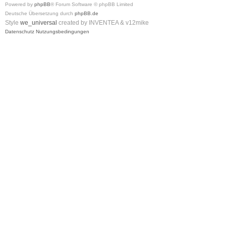
Powered by
phpBB
® Forum Software © phpBB Limited
Deutsche Übersetzung durch
phpBB.de
Style
we_universal
created by INVENTEA & v12mike
Datenschutz
Nutzungsbedingungen