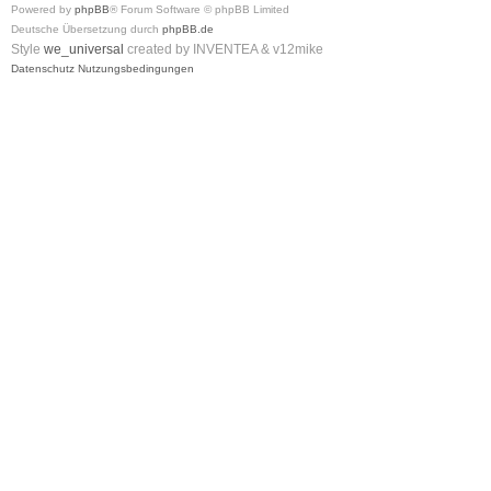
Powered by
phpBB
® Forum Software © phpBB Limited
Deutsche Übersetzung durch
phpBB.de
Style
we_universal
created by INVENTEA & v12mike
Datenschutz
Nutzungsbedingungen