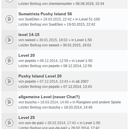
Letzter Beitrag von
chemiemueller
»
06.08.2018, 15:34
Sumatrista Pushy Island 56
von
SueEllen
» 19.03.2015, 22:42 » in
Level 51-100
Letzter Beitrag von
SueEllen
»
19.03.2015, 22:42
level 14-15
von
sweed
» 30.01.2015, 18:02 » in
Level 1-50
Letzter Beitrag von
sweed
»
30.01.2015, 18:02
Level 20
von
pepeto
» 08.12.2014, 12:59 » in
Level 1-50
Letzter Beitrag von
pepeto
»
08.12.2014, 12:59
Pushy Island Level 20
von
pepeto
» 07.12.2014, 13:43 » in
ab 2007
Letzter Beitrag von
pepeto
»
07.12.2014, 13:43
allgemeine Level (neuer Chat?)
von
buscha
» 18.03.2014, 14:40 » in
Rangiero und andere Spiele
Letzter Beitrag von
buscha
»
18.03.2014, 14:40
Level 25
von
vun-de-palz
» 26.02.2014, 17:42 » in
Level 1-50
Letzter Beitrag von
vun-de-palz
»
26.02.2014, 17:42