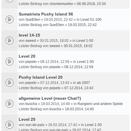
Letzter Beitrag von
chemiemueller
»
06.08.2018, 15:34
Sumatrista Pushy Island 56
von
SueEllen
» 19.03.2015, 22:42 » in
Level 51-100
Letzter Beitrag von
SueEllen
»
19.03.2015, 22:42
level 14-15
von
sweed
» 30.01.2015, 18:02 » in
Level 1-50
Letzter Beitrag von
sweed
»
30.01.2015, 18:02
Level 20
von
pepeto
» 08.12.2014, 12:59 » in
Level 1-50
Letzter Beitrag von
pepeto
»
08.12.2014, 12:59
Pushy Island Level 20
von
pepeto
» 07.12.2014, 13:43 » in
ab 2007
Letzter Beitrag von
pepeto
»
07.12.2014, 13:43
allgemeine Level (neuer Chat?)
von
buscha
» 18.03.2014, 14:40 » in
Rangiero und andere Spiele
Letzter Beitrag von
buscha
»
18.03.2014, 14:40
Level 25
von
vun-de-palz
» 26.02.2014, 17:42 » in
Level 1-50
Letzter Beitrag von
vun-de-palz
»
26.02.2014, 17:42