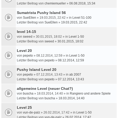
Letzter Beitrag von
chemiemueller
»
06.08.2018, 15:34
Sumatrista Pushy Island 56
von
SueEllen
» 19.03.2015, 22:42 » in
Level 51-100
Letzter Beitrag von
SueEllen
»
19.03.2015, 22:42
level 14-15
von
sweed
» 30.01.2015, 18:02 » in
Level 1-50
Letzter Beitrag von
sweed
»
30.01.2015, 18:02
Level 20
von
pepeto
» 08.12.2014, 12:59 » in
Level 1-50
Letzter Beitrag von
pepeto
»
08.12.2014, 12:59
Pushy Island Level 20
von
pepeto
» 07.12.2014, 13:43 » in
ab 2007
Letzter Beitrag von
pepeto
»
07.12.2014, 13:43
allgemeine Level (neuer Chat?)
von
buscha
» 18.03.2014, 14:40 » in
Rangiero und andere Spiele
Letzter Beitrag von
buscha
»
18.03.2014, 14:40
Level 25
von
vun-de-palz
» 26.02.2014, 17:42 » in
Level 1-50
Letzter Beitrag von
vun-de-palz
»
26.02.2014, 17:42