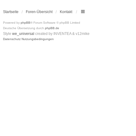
Startseite
Foren-Übersicht
Kontakt
Powered by
phpBB
® Forum Software © phpBB Limited
Deutsche Übersetzung durch
phpBB.de
Style
we_universal
created by INVENTEA & v12mike
Datenschutz
Nutzungsbedingungen