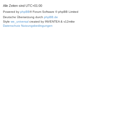
Alle Zeiten sind
UTC+01:00
Powered by
phpBB
® Forum Software © phpBB Limited
Deutsche Übersetzung durch
phpBB.de
Style
we_universal
created by INVENTEA & v12mike
Datenschutz
Nutzungsbedingungen