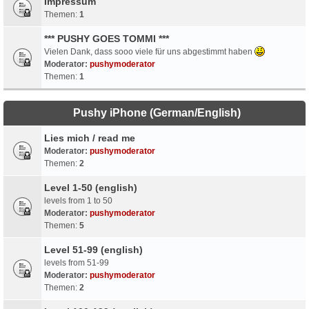
Impressum
Themen:
1
*** PUSHY GOES TOMMI ***
Vielen Dank, dass sooo viele für uns abgestimmt haben
Moderator:
pushymoderator
Themen:
1
Pushy iPhone (German/English)
Lies mich / read me
Moderator:
pushymoderator
Themen:
2
Level 1-50 (english)
levels from 1 to 50
Moderator:
pushymoderator
Themen:
5
Level 51-99 (english)
levels from 51-99
Moderator:
pushymoderator
Themen:
2