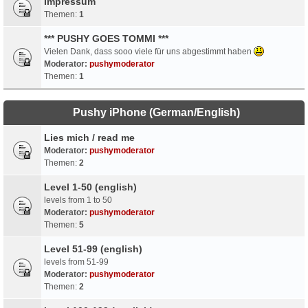
Impressum
Themen:
1
*** PUSHY GOES TOMMI ***
Vielen Dank, dass sooo viele für uns abgestimmt haben
Moderator:
pushymoderator
Themen:
1
Pushy iPhone (German/English)
Lies mich / read me
Moderator:
pushymoderator
Themen:
2
Level 1-50 (english)
levels from 1 to 50
Moderator:
pushymoderator
Themen:
5
Level 51-99 (english)
levels from 51-99
Moderator:
pushymoderator
Themen:
2