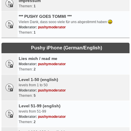
Impressum
Themen:
1
*** PUSHY GOES TOMMI ***
Vielen Dank, dass sooo viele für uns abgestimmt haben
Moderator:
pushymoderator
Themen:
1
Pushy iPhone (German/English)
Lies mich / read me
Moderator:
pushymoderator
Themen:
2
Level 1-50 (english)
levels from 1 to 50
Moderator:
pushymoderator
Themen:
5
Level 51-99 (english)
levels from 51-99
Moderator:
pushymoderator
Themen:
2