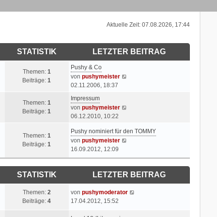
Aktuelle Zeit: 07.08.2026, 17:44
STATISTIK
LETZTER BEITRAG
L
Pushy & Co
Themen:
1
e
N
von
pushymeister
Beiträge:
1
t
e
02.11.2006, 18:37
z
u
L
Impressum
t
e
Themen:
1
e
N
von
pushymeister
e
s
Beiträge:
1
t
e
06.12.2010, 10:22
r
t
z
u
B
e
L
Pushy nominiert für den TOMMY
t
e
Themen:
1
e
r
e
N
von
pushymeister
e
s
Beiträge:
1
i
B
t
e
16.09.2012, 12:09
r
t
t
e
z
u
B
e
r
i
t
e
e
r
a
t
STATISTIK
LETZTER BEITRAG
e
s
i
B
g
r
r
t
t
e
a
B
L
N
Themen:
2
von
pushymoderator
e
r
i
g
e
e
e
Beiträge:
4
17.04.2012, 15:52
r
a
t
i
t
u
B
g
r