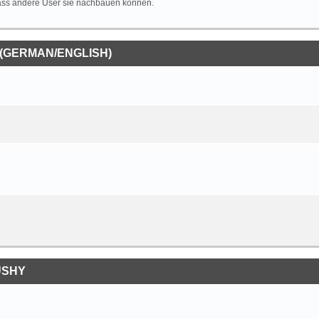
 dass andere User sie nachbauen können.
(GERMAN/ENGLISH)
USHY