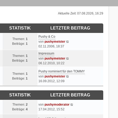
Aktuelle Zeit: 07.08.2026, 16:29
STATISTIK
LETZTER BEITRAG
L
Pushy & Co
Themen:
1
e
N
von
pushymeister
Beiträge:
1
t
e
02.11.2006, 18:37
z
u
L
Impressum
t
e
Themen:
1
e
N
von
pushymeister
e
s
Beiträge:
1
t
e
06.12.2010, 10:22
r
t
z
u
B
e
L
Pushy nominiert für den TOMMY
t
e
Themen:
1
e
r
e
N
von
pushymeister
e
s
Beiträge:
1
i
B
t
e
16.09.2012, 12:09
r
t
t
e
z
u
B
e
r
i
t
e
e
r
a
t
STATISTIK
LETZTER BEITRAG
e
s
i
B
g
r
r
t
t
e
a
B
L
N
Themen:
2
von
pushymoderator
e
r
i
g
e
e
e
Beiträge:
4
17.04.2012, 15:52
r
a
t
i
t
u
B
g
r