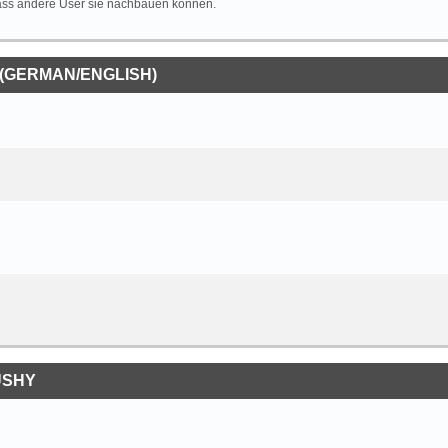
 dass andere User sie nachbauen können.
(GERMAN/ENGLISH)
USHY