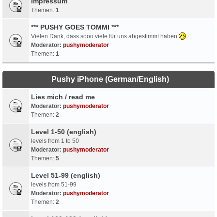
Impressum
Themen:
1
*** PUSHY GOES TOMMI ***
Vielen Dank, dass sooo viele für uns abgestimmt haben
Moderator:
pushymoderator
Themen:
1
Pushy iPhone (German/English)
Lies mich / read me
Moderator:
pushymoderator
Themen:
2
Level 1-50 (english)
levels from 1 to 50
Moderator:
pushymoderator
Themen:
5
Level 51-99 (english)
levels from 51-99
Moderator:
pushymoderator
Themen:
2