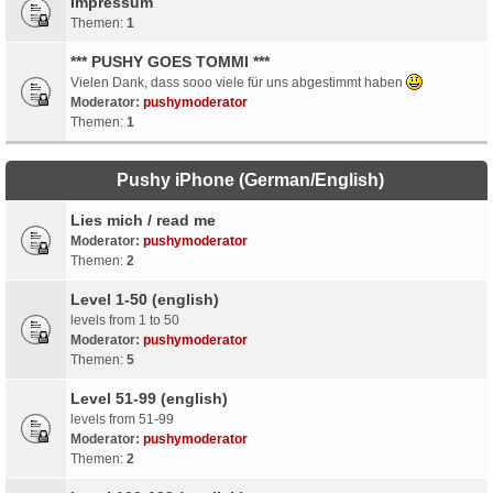
Impressum
Themen:
1
*** PUSHY GOES TOMMI ***
Vielen Dank, dass sooo viele für uns abgestimmt haben
Moderator:
pushymoderator
Themen:
1
Pushy iPhone (German/English)
Lies mich / read me
Moderator:
pushymoderator
Themen:
2
Level 1-50 (english)
levels from 1 to 50
Moderator:
pushymoderator
Themen:
5
Level 51-99 (english)
levels from 51-99
Moderator:
pushymoderator
Themen:
2