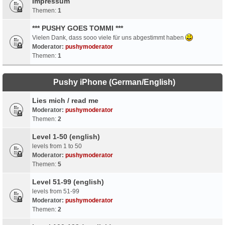
Impressum
Themen:
1
*** PUSHY GOES TOMMI ***
Vielen Dank, dass sooo viele für uns abgestimmt haben
Moderator:
pushymoderator
Themen:
1
Pushy iPhone (German/English)
Lies mich / read me
Moderator:
pushymoderator
Themen:
2
Level 1-50 (english)
levels from 1 to 50
Moderator:
pushymoderator
Themen:
5
Level 51-99 (english)
levels from 51-99
Moderator:
pushymoderator
Themen:
2