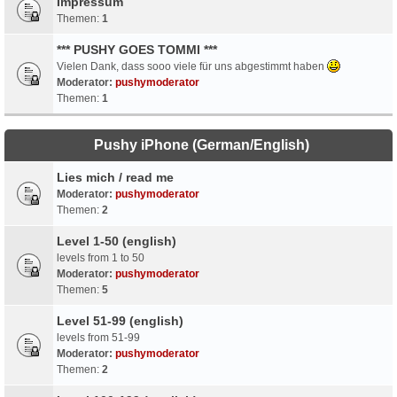
Impressum
Themen:
1
*** PUSHY GOES TOMMI ***
Vielen Dank, dass sooo viele für uns abgestimmt haben
Moderator:
pushymoderator
Themen:
1
Pushy iPhone (German/English)
Lies mich / read me
Moderator:
pushymoderator
Themen:
2
Level 1-50 (english)
levels from 1 to 50
Moderator:
pushymoderator
Themen:
5
Level 51-99 (english)
levels from 51-99
Moderator:
pushymoderator
Themen:
2