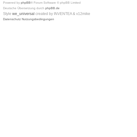
Powered by
phpBB
® Forum Software © phpBB Limited
Deutsche Übersetzung durch
phpBB.de
Style
we_universal
created by INVENTEA & v12mike
Datenschutz
Nutzungsbedingungen