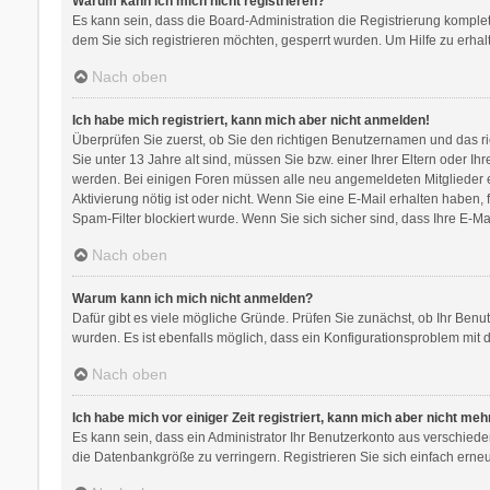
Warum kann ich mich nicht registrieren?
Es kann sein, dass die Board-Administration die Registrierung komple
dem Sie sich registrieren möchten, gesperrt wurden. Um Hilfe zu erhal
Nach oben
Ich habe mich registriert, kann mich aber nicht anmelden!
Überprüfen Sie zuerst, ob Sie den richtigen Benutzernamen und das 
Sie unter 13 Jahre alt sind, müssen Sie bzw. einer Ihrer Eltern oder Ih
werden. Bei einigen Foren müssen alle neu angemeldeten Mitglieder ers
Aktivierung nötig ist oder nicht. Wenn Sie eine E-Mail erhalten habe
Spam-Filter blockiert wurde. Wenn Sie sich sicher sind, dass Ihre E-M
Nach oben
Warum kann ich mich nicht anmelden?
Dafür gibt es viele mögliche Gründe. Prüfen Sie zunächst, ob Ihr Benu
wurden. Es ist ebenfalls möglich, dass ein Konfigurationsproblem mit d
Nach oben
Ich habe mich vor einiger Zeit registriert, kann mich aber nicht me
Es kann sein, dass ein Administrator Ihr Benutzerkonto aus verschied
die Datenbankgröße zu verringern. Registrieren Sie sich einfach erneu