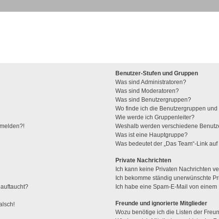
Benutzer-Stufen und Gruppen
Was sind Administratoren?
Was sind Moderatoren?
Was sind Benutzergruppen?
Wo finde ich die Benutzergruppen und w
Wie werde ich Gruppenleiter?
anmelden?!
Weshalb werden verschiedene Benutzer
Was ist eine Hauptgruppe?
Was bedeutet der „Das Team“-Link auf 
Private Nachrichten
Ich kann keine Privaten Nachrichten ve
Ich bekomme ständig unerwünschte Pri
 auftaucht?
Ich habe eine Spam-E-Mail von einem M
Freunde und ignorierte Mitglieder
alsch!
Wozu benötige ich die Listen der Freun