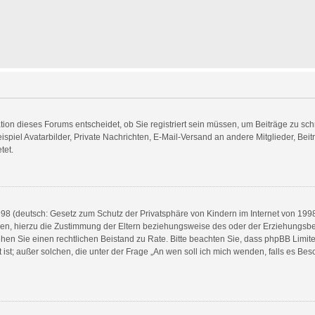
on dieses Forums entscheidet, ob Sie registriert sein müssen, um Beiträge zu schreib
spiel Avatarbilder, Private Nachrichten, E-Mail-Versand an andere Mitglieder, Beit
tet.
8 (deutsch: Gesetz zum Schutz der Privatsphäre von Kindern im Internet von 1998) 
n, hierzu die Zustimmung der Eltern beziehungsweise des oder der Erziehungsbere
, ziehen Sie einen rechtlichen Beistand zu Rate. Bitte beachten Sie, dass phpBB Li
t ist; außer solchen, die unter der Frage „An wen soll ich mich wenden, falls es B