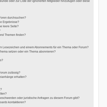
reunde oder zur Liste der ignorierten Mitglieder hinzufügen oder diese
 Foren durchsuchen?
ne Ergebnisse?
e leere Seite?
?
 und Themen finden?
nem Lesezeichen und einem Abonnements für ein Thema oder Forum?
 Thema setzen oder ein Thema abonnieren?
ts?
Forum zulässig?
teianhänge erhalten?
t?
alten?
 Beschwerden oder juristische Anfragen zu diesem Forum gibt?
Boards kontaktieren?