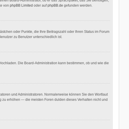
. einen Board-Administrator, ob er das Sprachpaket, das Sie benötigen,
ite von
phpBB Limited
oder auf
phpBB.de
gefunden werden.
Kästchen oder Punkte, die Ihre Beitragszahl oder Ihren Status im Forum
enutzer zu Benutzer unterschiedlich ist.
r Hochladen. Die Board-Administration kann bestimmen, ob und wie die
eratoren und Administratoren. Normalerweise können Sie den Wortlaut
ang zu erhöhen — die meisten Foren dulden dieses Verhalten nicht und