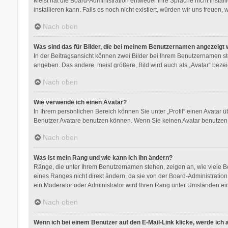
Meist hat die Board-Administration entweder Ihre Sprache nicht instal
installieren kann. Falls es noch nicht existiert, würden wir uns freu
Nach oben
Was sind das für Bilder, die bei meinem Benutzernamen angezeigt
In der Beitragsansicht können zwei Bilder bei Ihrem Benutzernamen steh
angeben. Das andere, meist größere, Bild wird auch als „Avatar“ bezeic
Nach oben
Wie verwende ich einen Avatar?
In Ihrem persönlichen Bereich können Sie unter „Profil“ einen Avatar
Benutzer Avatare benutzen können. Wenn Sie keinen Avatar benutzen k
Nach oben
Was ist mein Rang und wie kann ich ihn ändern?
Ränge, die unter Ihrem Benutzernamen stehen, zeigen an, wie viele Be
eines Ranges nicht direkt ändern, da sie von der Board-Administratio
ein Moderator oder Administrator wird Ihren Rang unter Umständen ei
Nach oben
Wenn ich bei einem Benutzer auf den E-Mail-Link klicke, werde ich