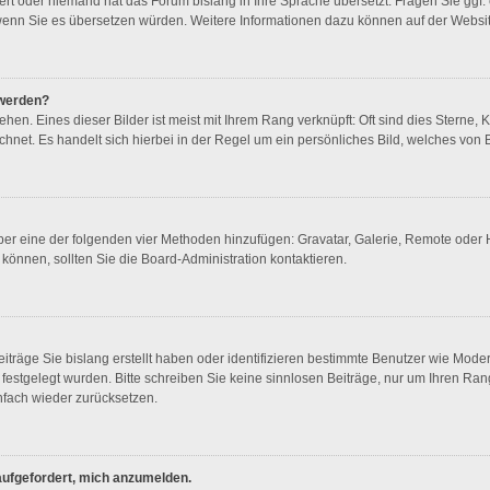
liert oder niemand hat das Forum bislang in Ihre Sprache übersetzt. Fragen Sie ggf
en, wenn Sie es übersetzen würden. Weitere Informationen dazu können auf der Webs
 werden?
en. Eines dieser Bilder ist meist mit Ihrem Rang verknüpft: Oft sind dies Sterne, 
hnet. Es handelt sich hierbei in der Regel um ein persönliches Bild, welches von B
 über eine der folgenden vier Methoden hinzufügen: Gravatar, Galerie, Remote ode
önnen, sollten Sie die Board-Administration kontaktieren.
iträge Sie bislang erstellt haben oder identifizieren bestimmte Benutzer wie Mod
n festgelegt wurden. Bitte schreiben Sie keine sinnlosen Beiträge, nur um Ihren R
nfach wieder zurücksetzen.
 aufgefordert, mich anzumelden.