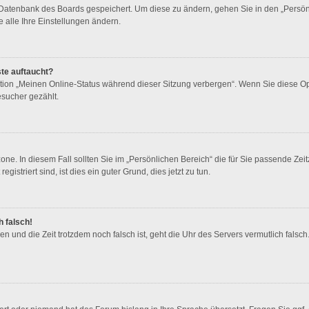
r Datenbank des Boards gespeichert. Um diese zu ändern, gehen Sie in den „Persönl
 alle Ihre Einstellungen ändern.
ste auftaucht?
ption „Meinen Online-Status während dieser Sitzung verbergen“. Wenn Sie diese O
esucher gezählt.
one. In diesem Fall sollten Sie im „Persönlichen Bereich“ die für Sie passende Zeitz
istriert sind, ist dies ein guter Grund, dies jetzt zu tun.
h falsch!
ben und die Zeit trotzdem noch falsch ist, geht die Uhr des Servers vermutlich fals