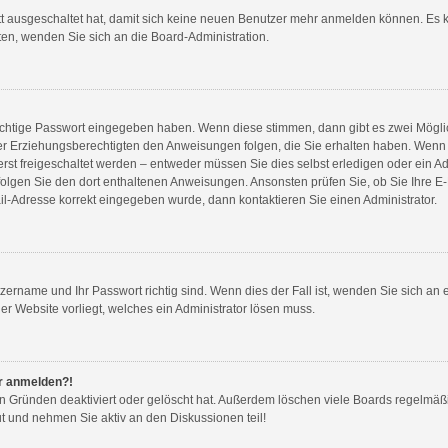
tt ausgeschaltet hat, damit sich keine neuen Benutzer mehr anmelden können. Es 
ten, wenden Sie sich an die Board-Administration.
richtige Passwort eingegeben haben. Wenn diese stimmen, dann gibt es zwei Mögl
rer Erziehungsberechtigten den Anweisungen folgen, die Sie erhalten haben. Wenn dies
t freigeschaltet werden – entweder müssen Sie dies selbst erledigen oder ein Admi
n, folgen Sie den dort enthaltenen Anweisungen. Ansonsten prüfen Sie, ob Sie Ihre
ail-Adresse korrekt eingegeben wurde, dann kontaktieren Sie einen Administrator.
tzername und Ihr Passwort richtig sind. Wenn dies der Fall ist, wenden Sie sich an
er Website vorliegt, welches ein Administrator lösen muss.
hr anmelden?!
en Gründen deaktiviert oder gelöscht hat. Außerdem löschen viele Boards regelmäßi
t und nehmen Sie aktiv an den Diskussionen teil!