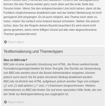
können Sie das Thema wieder ganz nach oben auf die erste Seite des
Forums holen. Wenn Sie den entsprechenden Link nicht sehen, dann ist die
Funktion möglicherweise deaktiviert oder seit der letzten Markierung ist nicht
genügend Zeit vergangen. Es ist auch möglich, das Thema nach oben zu
holen, indem Sie einfach eine Antwort darauf schreiben. Stellen Sie jedoch
sicher, dass Sie die Regeln dieses Boards beachten! Es wird meist nicht
gerne gesehen, wenn ohne triftigen Grund auf alte oder abgeschlossene
Themen geantwortet wird.
Nach oben
Textformatierung und Thementypen
Was ist BBCode?
BBCode ist eine spezielle Umsetzung von HTML, die Ihnen weitreichende
Formatierungsmöglichkeiten für Ihren Text gibt. Die Rechte zur Verwendung
von BBCode werden durch die Board-Administration vergeben, können
jedoch auch durch Sie für jeden einzelnen Beitrag deaktiviert werden.
BBCode ist ähnlich wie HTML aufgebaut, jedoch werden Tags von eckigen
(„[“ und „]“) statt spitzen („<“ und „>“) Klammern eingeschlossen. Weitere
Informationen zu BBCode finden Sie auf einer speziellen Hilfe-Seite, die von
der Seite zur Beitragserstellung aus zugänglich ist.
Nach oben