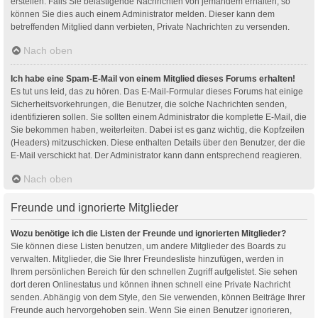
erstellen. Falls Sie belästigende Nachrichten von jemandem erhalten, so
können Sie dies auch einem Administrator melden. Dieser kann dem
betreffenden Mitglied dann verbieten, Private Nachrichten zu versenden.
Nach oben
Ich habe eine Spam-E-Mail von einem Mitglied dieses Forums erhalten!
Es tut uns leid, das zu hören. Das E-Mail-Formular dieses Forums hat einige
Sicherheitsvorkehrungen, die Benutzer, die solche Nachrichten senden,
identifizieren sollen. Sie sollten einem Administrator die komplette E-Mail, die
Sie bekommen haben, weiterleiten. Dabei ist es ganz wichtig, die Kopfzeilen
(Headers) mitzuschicken. Diese enthalten Details über den Benutzer, der die
E-Mail verschickt hat. Der Administrator kann dann entsprechend reagieren.
Nach oben
Freunde und ignorierte Mitglieder
Wozu benötige ich die Listen der Freunde und ignorierten Mitglieder?
Sie können diese Listen benutzen, um andere Mitglieder des Boards zu
verwalten. Mitglieder, die Sie Ihrer Freundesliste hinzufügen, werden in
Ihrem persönlichen Bereich für den schnellen Zugriff aufgelistet. Sie sehen
dort deren Onlinestatus und können ihnen schnell eine Private Nachricht
senden. Abhängig von dem Style, den Sie verwenden, können Beiträge Ihrer
Freunde auch hervorgehoben sein. Wenn Sie einen Benutzer ignorieren,