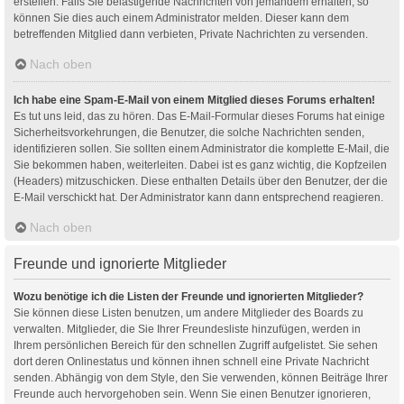
erstellen. Falls Sie belästigende Nachrichten von jemandem erhalten, so
können Sie dies auch einem Administrator melden. Dieser kann dem
betreffenden Mitglied dann verbieten, Private Nachrichten zu versenden.
Nach oben
Ich habe eine Spam-E-Mail von einem Mitglied dieses Forums erhalten!
Es tut uns leid, das zu hören. Das E-Mail-Formular dieses Forums hat einige
Sicherheitsvorkehrungen, die Benutzer, die solche Nachrichten senden,
identifizieren sollen. Sie sollten einem Administrator die komplette E-Mail, die
Sie bekommen haben, weiterleiten. Dabei ist es ganz wichtig, die Kopfzeilen
(Headers) mitzuschicken. Diese enthalten Details über den Benutzer, der die
E-Mail verschickt hat. Der Administrator kann dann entsprechend reagieren.
Nach oben
Freunde und ignorierte Mitglieder
Wozu benötige ich die Listen der Freunde und ignorierten Mitglieder?
Sie können diese Listen benutzen, um andere Mitglieder des Boards zu
verwalten. Mitglieder, die Sie Ihrer Freundesliste hinzufügen, werden in
Ihrem persönlichen Bereich für den schnellen Zugriff aufgelistet. Sie sehen
dort deren Onlinestatus und können ihnen schnell eine Private Nachricht
senden. Abhängig von dem Style, den Sie verwenden, können Beiträge Ihrer
Freunde auch hervorgehoben sein. Wenn Sie einen Benutzer ignorieren,