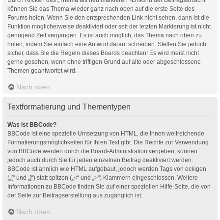
können Sie das Thema wieder ganz nach oben auf die erste Seite des
Forums holen. Wenn Sie den entsprechenden Link nicht sehen, dann ist die
Funktion möglicherweise deaktiviert oder seit der letzten Markierung ist nicht
genügend Zeit vergangen. Es ist auch möglich, das Thema nach oben zu
holen, indem Sie einfach eine Antwort darauf schreiben. Stellen Sie jedoch
sicher, dass Sie die Regeln dieses Boards beachten! Es wird meist nicht
gerne gesehen, wenn ohne triftigen Grund auf alte oder abgeschlossene
Themen geantwortet wird.
Nach oben
Textformatierung und Thementypen
Was ist BBCode?
BBCode ist eine spezielle Umsetzung von HTML, die Ihnen weitreichende
Formatierungsmöglichkeiten für Ihren Text gibt. Die Rechte zur Verwendung
von BBCode werden durch die Board-Administration vergeben, können
jedoch auch durch Sie für jeden einzelnen Beitrag deaktiviert werden.
BBCode ist ähnlich wie HTML aufgebaut, jedoch werden Tags von eckigen
(„[“ und „]“) statt spitzen („<“ und „>“) Klammern eingeschlossen. Weitere
Informationen zu BBCode finden Sie auf einer speziellen Hilfe-Seite, die von
der Seite zur Beitragserstellung aus zugänglich ist.
Nach oben