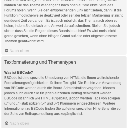
können Sie das Thema wieder ganz nach oben auf die erste Seite des
Forums holen. Wenn Sie den entsprechenden Link nicht sehen, dann ist die
Funktion möglicherweise deaktiviert oder seit der letzten Markierung ist nicht
genügend Zeit vergangen. Es ist auch möglich, das Thema nach oben zu
holen, indem Sie einfach eine Antwort darauf schreiben. Stellen Sie jedoch
sicher, dass Sie die Regeln dieses Boards beachten! Es wird meist nicht
gerne gesehen, wenn ohne triftigen Grund auf alte oder abgeschlossene
Themen geantwortet wird.
Nach oben
Textformatierung und Thementypen
Was ist BBCode?
BBCode ist eine spezielle Umsetzung von HTML, die Ihnen weitreichende
Formatierungsmöglichkeiten für Ihren Text gibt. Die Rechte zur Verwendung
von BBCode werden durch die Board-Administration vergeben, können
jedoch auch durch Sie für jeden einzelnen Beitrag deaktiviert werden.
BBCode ist ähnlich wie HTML aufgebaut, jedoch werden Tags von eckigen
(„[“ und „]“) statt spitzen („<“ und „>“) Klammern eingeschlossen. Weitere
Informationen zu BBCode finden Sie auf einer speziellen Hilfe-Seite, die von
der Seite zur Beitragserstellung aus zugänglich ist.
Nach oben