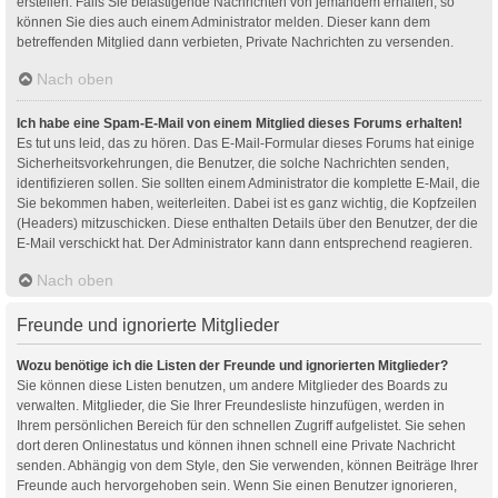
erstellen. Falls Sie belästigende Nachrichten von jemandem erhalten, so
können Sie dies auch einem Administrator melden. Dieser kann dem
betreffenden Mitglied dann verbieten, Private Nachrichten zu versenden.
Nach oben
Ich habe eine Spam-E-Mail von einem Mitglied dieses Forums erhalten!
Es tut uns leid, das zu hören. Das E-Mail-Formular dieses Forums hat einige
Sicherheitsvorkehrungen, die Benutzer, die solche Nachrichten senden,
identifizieren sollen. Sie sollten einem Administrator die komplette E-Mail, die
Sie bekommen haben, weiterleiten. Dabei ist es ganz wichtig, die Kopfzeilen
(Headers) mitzuschicken. Diese enthalten Details über den Benutzer, der die
E-Mail verschickt hat. Der Administrator kann dann entsprechend reagieren.
Nach oben
Freunde und ignorierte Mitglieder
Wozu benötige ich die Listen der Freunde und ignorierten Mitglieder?
Sie können diese Listen benutzen, um andere Mitglieder des Boards zu
verwalten. Mitglieder, die Sie Ihrer Freundesliste hinzufügen, werden in
Ihrem persönlichen Bereich für den schnellen Zugriff aufgelistet. Sie sehen
dort deren Onlinestatus und können ihnen schnell eine Private Nachricht
senden. Abhängig von dem Style, den Sie verwenden, können Beiträge Ihrer
Freunde auch hervorgehoben sein. Wenn Sie einen Benutzer ignorieren,