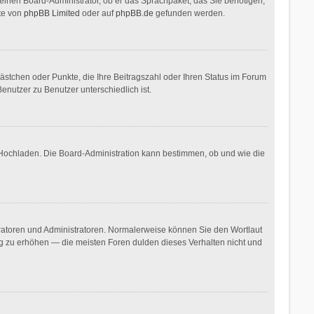
. einen Board-Administrator, ob er das Sprachpaket, das Sie benötigen,
ite von
phpBB Limited
oder auf
phpBB.de
gefunden werden.
Kästchen oder Punkte, die Ihre Beitragszahl oder Ihren Status im Forum
enutzer zu Benutzer unterschiedlich ist.
r Hochladen. Die Board-Administration kann bestimmen, ob und wie die
eratoren und Administratoren. Normalerweise können Sie den Wortlaut
ang zu erhöhen — die meisten Foren dulden dieses Verhalten nicht und