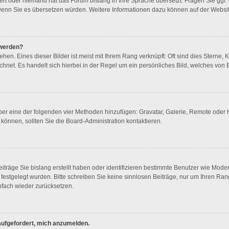
liert oder niemand hat das Forum bislang in Ihre Sprache übersetzt. Fragen Sie ggf
en, wenn Sie es übersetzen würden. Weitere Informationen dazu können auf der Webs
 werden?
en. Eines dieser Bilder ist meist mit Ihrem Rang verknüpft: Oft sind dies Sterne, 
hnet. Es handelt sich hierbei in der Regel um ein persönliches Bild, welches von B
 über eine der folgenden vier Methoden hinzufügen: Gravatar, Galerie, Remote ode
önnen, sollten Sie die Board-Administration kontaktieren.
iträge Sie bislang erstellt haben oder identifizieren bestimmte Benutzer wie Mod
n festgelegt wurden. Bitte schreiben Sie keine sinnlosen Beiträge, nur um Ihren R
nfach wieder zurücksetzen.
 aufgefordert, mich anzumelden.