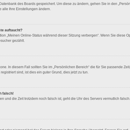
r Datenbank des Boards gespeichert. Um diese zu ändern, gehen Sie in den „Persönl
 alle Ihre Einstellungen ändern.
ste auftaucht?
ption „Meinen Online-Status während dieser Sitzung verbergen“. Wenn Sie diese O
esucher gezählt.
one. In diesem Fall sollten Sie im „Persönlichen Bereich“ die für Sie passende Zeitz
istriert sind, ist dies ein guter Grund, dies jetzt zu tun.
h falsch!
ben und die Zeit trotzdem noch falsch ist, geht die Uhr des Servers vermutlich fals