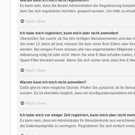
Warum kann ich mich nicht registrieren?
Es kann sein, dass die Board-Administration die Registrierung komple
dem Sie sich registrieren möchten, gesperrt wurden. Um Hilfe zu erhal
Nach oben
Ich habe mich registriert, kann mich aber nicht anmelden!
Überprüfen Sie zuerst, ob Sie den richtigen Benutzernamen und das 
Sie unter 13 Jahre alt sind, müssen Sie bzw. einer Ihrer Eltern oder Ih
werden. Bei einigen Foren müssen alle neu angemeldeten Mitglieder ers
Aktivierung nötig ist oder nicht. Wenn Sie eine E-Mail erhalten habe
Spam-Filter blockiert wurde. Wenn Sie sich sicher sind, dass Ihre E-M
Nach oben
Warum kann ich mich nicht anmelden?
Dafür gibt es viele mögliche Gründe. Prüfen Sie zunächst, ob Ihr Benu
wurden. Es ist ebenfalls möglich, dass ein Konfigurationsproblem mit d
Nach oben
Ich habe mich vor einiger Zeit registriert, kann mich aber nicht me
Es kann sein, dass ein Administrator Ihr Benutzerkonto aus verschied
die Datenbankgröße zu verringern. Registrieren Sie sich einfach erneu