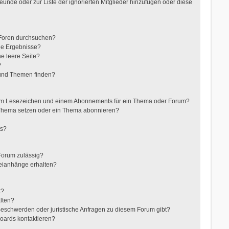
reunde oder zur Liste der ignorierten Mitglieder hinzufügen oder diese
 Foren durchsuchen?
ne Ergebnisse?
e leere Seite?
?
 und Themen finden?
nem Lesezeichen und einem Abonnements für ein Thema oder Forum?
 Thema setzen oder ein Thema abonnieren?
ts?
Forum zulässig?
teianhänge erhalten?
t?
alten?
 Beschwerden oder juristische Anfragen zu diesem Forum gibt?
Boards kontaktieren?