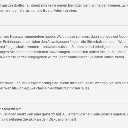
tt ausgeschaltet hat, damit sich keine neuen Benutzer mehr anmelden können. Es 
ten, wenden Sie sich an die Board-Administration.
richtige Passwort eingegeben haben. Wenn diese stimmen, dann gibt es zwei Mögl
rer Erziehungsberechtigten den Anweisungen folgen, die Sie erhalten haben. Wenn dies
t freigeschaltet werden – entweder müssen Sie dies selbst erledigen oder ein Admi
n, folgen Sie den dort enthaltenen Anweisungen. Ansonsten prüfen Sie, ob Sie Ihre
ail-Adresse korrekt eingegeben wurde, dann kontaktieren Sie einen Administrator.
tzername und Ihr Passwort richtig sind. Wenn dies der Fall ist, wenden Sie sich an
er Website vorliegt, welches ein Administrator lösen muss.
hr anmelden?!
en Gründen deaktiviert oder gelöscht hat. Außerdem löschen viele Boards regelmäßi
t und nehmen Sie aktiv an den Diskussionen teil!