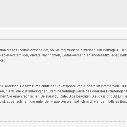
on dieses Forums entscheidet, ob Sie registriert sein müssen, um Beiträge zu schreib
spiel Avatarbilder, Private Nachrichten, E-Mail-Versand an andere Mitglieder, Beit
tet.
8 (deutsch: Gesetz zum Schutz der Privatsphäre von Kindern im Internet von 1998) 
n, hierzu die Zustimmung der Eltern beziehungsweise des oder der Erziehungsbere
, ziehen Sie einen rechtlichen Beistand zu Rate. Bitte beachten Sie, dass phpBB Li
t ist; außer solchen, die unter der Frage „An wen soll ich mich wenden, falls es B