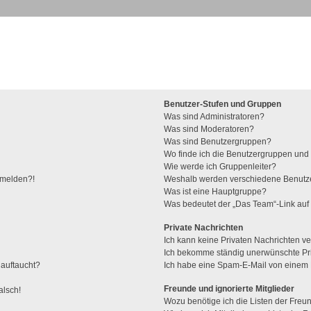
Benutzer-Stufen und Gruppen
Was sind Administratoren?
Was sind Moderatoren?
Was sind Benutzergruppen?
Wo finde ich die Benutzergruppen und w
Wie werde ich Gruppenleiter?
anmelden?!
Weshalb werden verschiedene Benutzer
Was ist eine Hauptgruppe?
Was bedeutet der „Das Team“-Link auf 
Private Nachrichten
Ich kann keine Privaten Nachrichten ve
Ich bekomme ständig unerwünschte Pri
 auftaucht?
Ich habe eine Spam-E-Mail von einem M
Freunde und ignorierte Mitglieder
alsch!
Wozu benötige ich die Listen der Freun