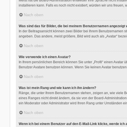
Meist hat die Board-Administration entweder Ihre Sprache nicht instal
installieren kann. Falls es noch nicht existiert, würden wir uns freu
Nach oben
Was sind das für Bilder, die bei meinem Benutzernamen angezeigt
In der Beitragsansicht können zwei Bilder bei Ihrem Benutzernamen steh
angeben. Das andere, meist größere, Bild wird auch als „Avatar“ bezeic
Nach oben
Wie verwende ich einen Avatar?
In Ihrem persönlichen Bereich können Sie unter „Profil“ einen Avatar
Benutzer Avatare benutzen können. Wenn Sie keinen Avatar benutzen k
Nach oben
Was ist mein Rang und wie kann ich ihn ändern?
Ränge, die unter Ihrem Benutzernamen stehen, zeigen an, wie viele Be
eines Ranges nicht direkt ändern, da sie von der Board-Administratio
ein Moderator oder Administrator wird Ihren Rang unter Umständen ei
Nach oben
Wenn ich bei einem Benutzer auf den E-Mail-Link klicke, werde ich