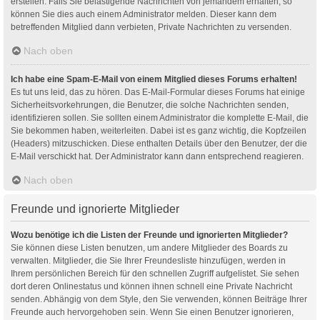
erstellen. Falls Sie belästigende Nachrichten von jemandem erhalten, so
können Sie dies auch einem Administrator melden. Dieser kann dem
betreffenden Mitglied dann verbieten, Private Nachrichten zu versenden.
Nach oben
Ich habe eine Spam-E-Mail von einem Mitglied dieses Forums erhalten!
Es tut uns leid, das zu hören. Das E-Mail-Formular dieses Forums hat einige
Sicherheitsvorkehrungen, die Benutzer, die solche Nachrichten senden,
identifizieren sollen. Sie sollten einem Administrator die komplette E-Mail, die
Sie bekommen haben, weiterleiten. Dabei ist es ganz wichtig, die Kopfzeilen
(Headers) mitzuschicken. Diese enthalten Details über den Benutzer, der die
E-Mail verschickt hat. Der Administrator kann dann entsprechend reagieren.
Nach oben
Freunde und ignorierte Mitglieder
Wozu benötige ich die Listen der Freunde und ignorierten Mitglieder?
Sie können diese Listen benutzen, um andere Mitglieder des Boards zu
verwalten. Mitglieder, die Sie Ihrer Freundesliste hinzufügen, werden in
Ihrem persönlichen Bereich für den schnellen Zugriff aufgelistet. Sie sehen
dort deren Onlinestatus und können ihnen schnell eine Private Nachricht
senden. Abhängig von dem Style, den Sie verwenden, können Beiträge Ihrer
Freunde auch hervorgehoben sein. Wenn Sie einen Benutzer ignorieren,