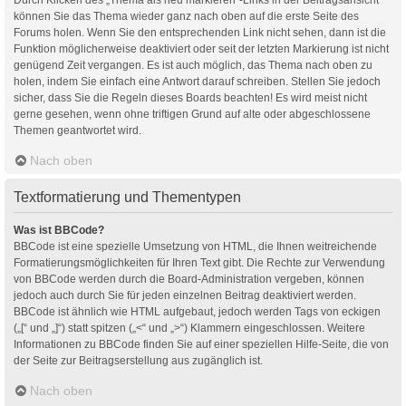
können Sie das Thema wieder ganz nach oben auf die erste Seite des
Forums holen. Wenn Sie den entsprechenden Link nicht sehen, dann ist die
Funktion möglicherweise deaktiviert oder seit der letzten Markierung ist nicht
genügend Zeit vergangen. Es ist auch möglich, das Thema nach oben zu
holen, indem Sie einfach eine Antwort darauf schreiben. Stellen Sie jedoch
sicher, dass Sie die Regeln dieses Boards beachten! Es wird meist nicht
gerne gesehen, wenn ohne triftigen Grund auf alte oder abgeschlossene
Themen geantwortet wird.
Nach oben
Textformatierung und Thementypen
Was ist BBCode?
BBCode ist eine spezielle Umsetzung von HTML, die Ihnen weitreichende
Formatierungsmöglichkeiten für Ihren Text gibt. Die Rechte zur Verwendung
von BBCode werden durch die Board-Administration vergeben, können
jedoch auch durch Sie für jeden einzelnen Beitrag deaktiviert werden.
BBCode ist ähnlich wie HTML aufgebaut, jedoch werden Tags von eckigen
(„[“ und „]“) statt spitzen („<“ und „>“) Klammern eingeschlossen. Weitere
Informationen zu BBCode finden Sie auf einer speziellen Hilfe-Seite, die von
der Seite zur Beitragserstellung aus zugänglich ist.
Nach oben