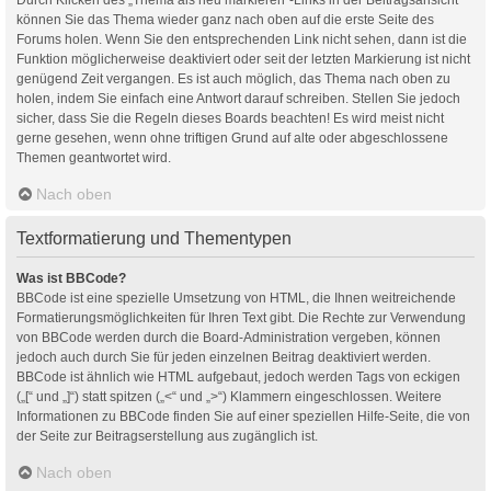
können Sie das Thema wieder ganz nach oben auf die erste Seite des
Forums holen. Wenn Sie den entsprechenden Link nicht sehen, dann ist die
Funktion möglicherweise deaktiviert oder seit der letzten Markierung ist nicht
genügend Zeit vergangen. Es ist auch möglich, das Thema nach oben zu
holen, indem Sie einfach eine Antwort darauf schreiben. Stellen Sie jedoch
sicher, dass Sie die Regeln dieses Boards beachten! Es wird meist nicht
gerne gesehen, wenn ohne triftigen Grund auf alte oder abgeschlossene
Themen geantwortet wird.
Nach oben
Textformatierung und Thementypen
Was ist BBCode?
BBCode ist eine spezielle Umsetzung von HTML, die Ihnen weitreichende
Formatierungsmöglichkeiten für Ihren Text gibt. Die Rechte zur Verwendung
von BBCode werden durch die Board-Administration vergeben, können
jedoch auch durch Sie für jeden einzelnen Beitrag deaktiviert werden.
BBCode ist ähnlich wie HTML aufgebaut, jedoch werden Tags von eckigen
(„[“ und „]“) statt spitzen („<“ und „>“) Klammern eingeschlossen. Weitere
Informationen zu BBCode finden Sie auf einer speziellen Hilfe-Seite, die von
der Seite zur Beitragserstellung aus zugänglich ist.
Nach oben