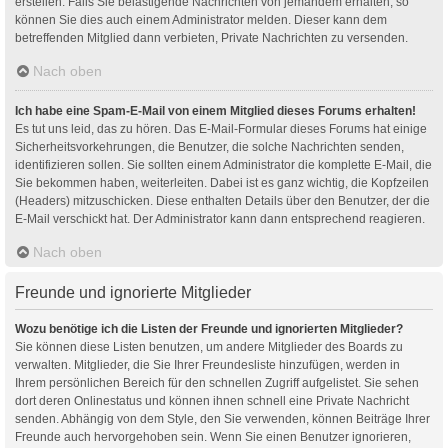
erstellen. Falls Sie belästigende Nachrichten von jemandem erhalten, so
können Sie dies auch einem Administrator melden. Dieser kann dem
betreffenden Mitglied dann verbieten, Private Nachrichten zu versenden.
Nach oben
Ich habe eine Spam-E-Mail von einem Mitglied dieses Forums erhalten!
Es tut uns leid, das zu hören. Das E-Mail-Formular dieses Forums hat einige
Sicherheitsvorkehrungen, die Benutzer, die solche Nachrichten senden,
identifizieren sollen. Sie sollten einem Administrator die komplette E-Mail, die
Sie bekommen haben, weiterleiten. Dabei ist es ganz wichtig, die Kopfzeilen
(Headers) mitzuschicken. Diese enthalten Details über den Benutzer, der die
E-Mail verschickt hat. Der Administrator kann dann entsprechend reagieren.
Nach oben
Freunde und ignorierte Mitglieder
Wozu benötige ich die Listen der Freunde und ignorierten Mitglieder?
Sie können diese Listen benutzen, um andere Mitglieder des Boards zu
verwalten. Mitglieder, die Sie Ihrer Freundesliste hinzufügen, werden in
Ihrem persönlichen Bereich für den schnellen Zugriff aufgelistet. Sie sehen
dort deren Onlinestatus und können ihnen schnell eine Private Nachricht
senden. Abhängig von dem Style, den Sie verwenden, können Beiträge Ihrer
Freunde auch hervorgehoben sein. Wenn Sie einen Benutzer ignorieren,